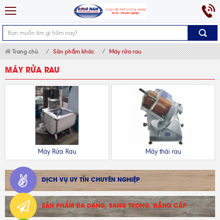
Trang chủ
Sản phẩm khác
Máy rửa rau
MÁY RỬA RAU
Máy Rửa Rau
Máy thái rau
DỊCH VỤ UY TÍN CHUYÊN NGHIỆP
SẢN PHẨM ĐA DẠNG, SANG TRỌNG, ĐẲNG CẤP