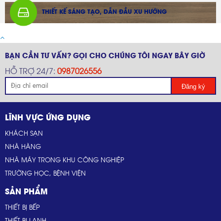
THIẾT KẾ SÁNG TẠO, DẪN ĐẦU XU HƯỚNG
BẠN CẦN TƯ VẤN? GỌI CHO CHÚNG TÔI NGAY BÂY GIỜ
HỖ TRỢ 24/7:
0987026556
Đăng ký
LĨNH VỰC ỨNG DỤNG
KHÁCH SẠN
NHÀ HÀNG
NHÀ MÁY TRONG KHU CÔNG NGHIỆP
TRƯỜNG HỌC, BỆNH VIỆN
SẢN PHẨM
THIẾT BỊ BẾP
THIẾT BỊ LẠNH