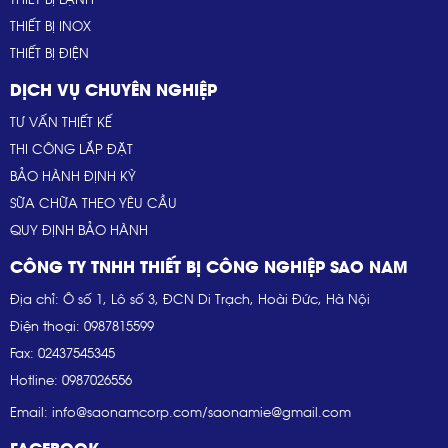
THIẾT BỊ INOX
THIẾT BỊ ĐIỆN
DỊCH VỤ CHUYÊN NGHIỆP
TƯ VẤN THIẾT KẾ
THI CÔNG LẮP ĐẶT
BẢO HÀNH ĐỊNH KỲ
SỮA CHỮA THEO YÊU CẦU
QUY ĐỊNH BẢO HÀNH
CÔNG TY TNHH THIẾT BỊ CÔNG NGHIỆP SAO NAM
Địa chỉ: Ô số 1, Lô số 3, ĐCN Di Trạch, Hoài Đức, Hà Nội
Điện thoại: 0987815599
Fax: 02437545345
Hotline: 0987026556
Email: info@saonamcorp.com/saonamie@gmail.com
FACEBOOK