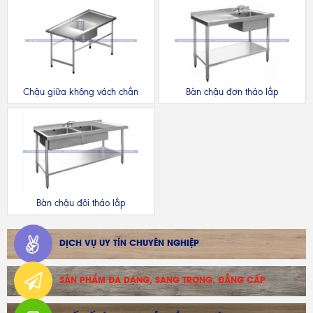
Chậu giữa không vách chắn
Bàn chậu đơn tháo lắp
Bàn chậu đôi tháo lắp
DỊCH VỤ UY TÍN CHUYÊN NGHIỆP
SẢN PHẨM ĐA DẠNG, SANG TRỌNG, ĐẲNG CẤP