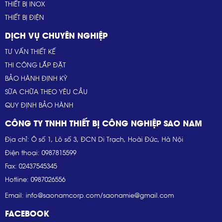
THIẾT BỊ INOX
THIẾT BỊ ĐIỆN
DỊCH VỤ CHUYÊN NGHIỆP
TƯ VẤN THIẾT KẾ
THI CÔNG LẮP ĐẶT
BẢO HÀNH ĐỊNH KỲ
SỮA CHỮA THEO YÊU CẦU
QUY ĐỊNH BẢO HÀNH
CÔNG TY TNHH THIẾT BỊ CÔNG NGHIỆP SAO NAM
Địa chỉ: Ô số 1, Lô số 3, ĐCN Di Trạch, Hoài Đức, Hà Nội
Điện thoại: 0987815599
Fax: 02437545345
Hotline: 0987026556
Email: info@saonamcorp.com/saonamie@gmail.com
FACEBOOK