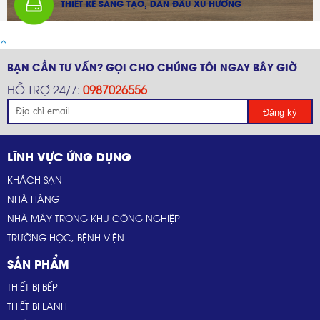
THIẾT KẾ SÁNG TẠO, DẪN ĐẦU XU HƯỚNG
BẠN CẦN TƯ VẤN? GỌI CHO CHÚNG TÔI NGAY BÂY GIỜ
HỖ TRỢ 24/7:
0987026556
Đăng ký
LĨNH VỰC ỨNG DỤNG
KHÁCH SẠN
NHÀ HÀNG
NHÀ MÁY TRONG KHU CÔNG NGHIỆP
TRƯỜNG HỌC, BỆNH VIỆN
SẢN PHẨM
THIẾT BỊ BẾP
THIẾT BỊ LẠNH